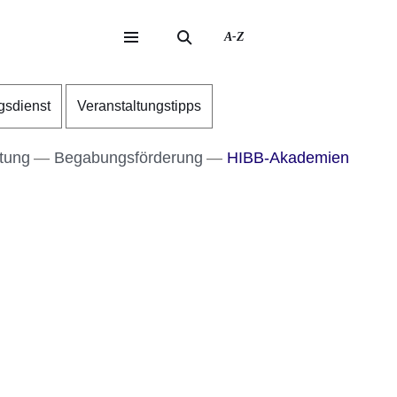
A-Z
eite
ite
gsdienst
Veranstaltungstipps
atung
Begabungsförderung
HIBB-Akademien