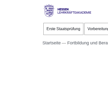
Direkt zum Kopf der S
Direkt zum Inhalt
Direkt zum Fuß der Se
Hessen
-
Erste Staatsprüfung
Vorbereitun
Lehrkräfteakademie
Startseite
Fortbildung und Ber