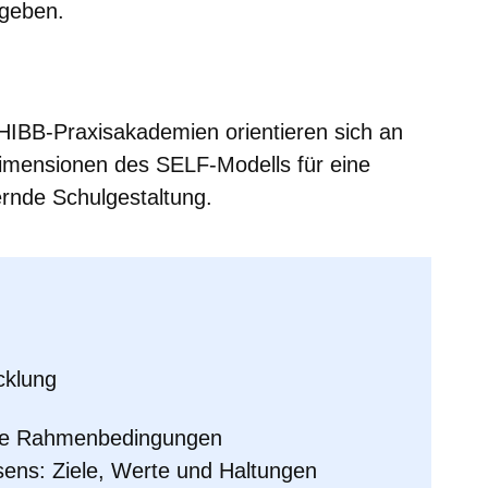
 geben.
m neuen Fenster
einem neuen Fenster
h in einem neuen Fenster
 sich in einem neuen Fenster
ffnet sich in einem neuen Fenster
HIBB-Praxisakademien orientieren sich an
imensionen des SELF-Modells für eine
ernde Schulgestaltung.
cklung
elle Rahmenbedingungen
sens: Ziele, Werte und Haltungen