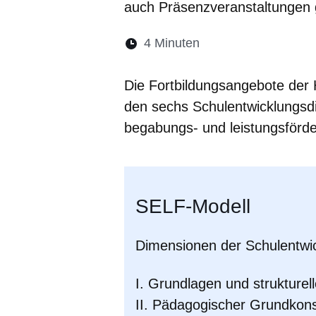
auch Präsenzveranstaltungen
Lesedauer:
4 Minuten
Öffnet sich in eine
Öffnet sich in 
Öffnet sic
Öffnet
Ö
Die Fortbildungsangebote der 
den sechs Schulentwicklungsd
begabungs- und leistungsförd
SELF-Modell
Dimensionen der Schulentwi
I. Grundlagen und struktur
II. Pädagogischer Grundkon