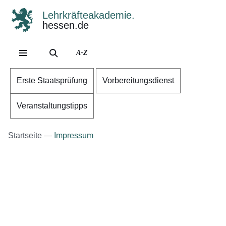
Lehrkräfteakademie.
hessen.de
Direkt zum Kopf der Se
Direkt zum Inhalt
Direkt zum Fuß der Sei
A-Z
Erste Staatsprüfung
Vorbereitungsdienst
Veranstaltungstipps
Startseite
Impressum