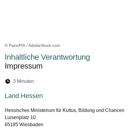
© ParinPIX / AdobeStock.com
Inhaltliche Verantwortung
Impressum
Lesedauer:
3 Minuten
Öffnet sich in einem neuen Fenster
Öffnet sich in einem neuen Fenster
Öffnet sich in einem neuen Fenste
Öffnet sich in einem neuen Fe
Öffnet sich in einem neu
Land Hessen
Hessisches Ministerium für Kultus, Bildung und Chancen
Luisenplatz 10
65185 Wiesbaden