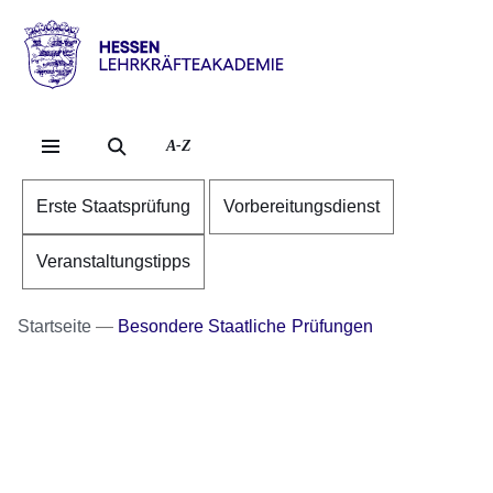
Direkt zum Kopf der Se
Direkt zum Inhalt
Direkt zum Fuß der Sei
Hessen
-
Lehrkräfteakademie
A-Z
Erste Staatsprüfung
Vorbereitungsdienst
Veranstaltungstipps
Startseite
Besondere Staatliche Prüfungen