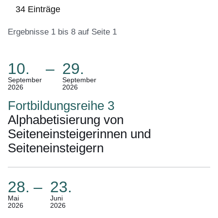
34 Einträge
Ergebnisse 1 bis 8 auf Seite 1
10.
–
29.
:34
Ergebnisse:Ergebnisse
(Termin:
September
September
2026
2026
1
10.
bis
September
Fortbildungsreihe 3
8
2026
Alphabetisierung von
auf
Bis
Seiteneinsteigerinnen und
Seite
29.
Seiteneinsteigern
1
September
2026)
28.
–
23.
(Termin:
Mai
Juni
2026
2026
28.