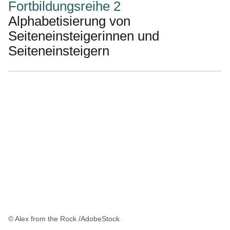
Mai
Fortbildungsreihe 2
2026
Alphabetisierung von
Bis
Seiteneinsteigerinnen und
23.
Seiteneinsteigern
Juni
2026)
© Alex from the Rock /AdobeStock