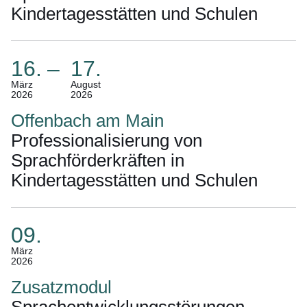
Kindertagesstätten und Schulen
September
2026)
16.
–
17.
(Termin:
März
August
2026
2026
16.
März
Offenbach am Main
2026
Professionalisierung von
Bis
Sprachförderkräften in
17.
Kindertagesstätten und Schulen
August
2026)
09.
(Termin:
März
2026
09.
März
Zusatzmodul
2026)