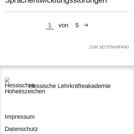
Sprachentwicklungsstörungen
Nächste
Aktuelle
1
von
5
Seite
Seite
ZUM SEITENANFANG
Hessische Lehrkräfteakademie
Impressum
Datenschutz