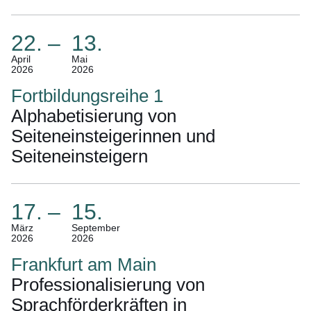
22.
–
13.
(Termin:
April
Mai
2026
2026
22.
April
Fortbildungsreihe 1
2026
Alphabetisierung von
Bis
Seiteneinsteigerinnen und
13.
Seiteneinsteigern
Mai
2026)
17.
–
15.
(Termin:
März
September
2026
2026
17.
März
Frankfurt am Main
2026
Professionalisierung von
Bis
Sprachförderkräften in
15.