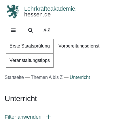
Lehrkräfteakademie.
hessen.de
Direkt zum Kopf der Se
Direkt zum Inhalt
Direkt zum Fuß der Sei
A-Z
Erste Staatsprüfung
Vorbereitungsdienst
Veranstaltungstipps
Startseite
Themen A bis Z
Unterricht
Unterricht
Filter anwenden