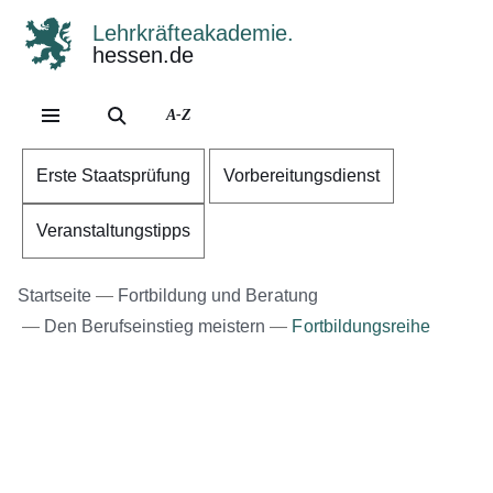
Lehrkräfteakademie.
hessen.de
Direkt zum Kopf der Se
Direkt zum Inhalt
Direkt zum Fuß der Sei
A-Z
Erste Staatsprüfung
Vorbereitungsdienst
Veranstaltungstipps
Startseite
Fortbildung und Beratung
Den Berufseinstieg meistern
Fortbildungsreihe