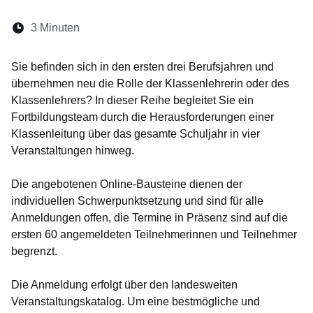
Lesedauer:
3 Minuten
Öffnet sich in einem neuen Fenster
Öffnet sich in einem neuen Fenster
Öffnet sich in einem neuen Fenste
Öffnet sich in einem neuen Fe
Öffnet sich in einem neu
Sie befinden sich in den ersten drei Berufsjahren und
übernehmen neu die Rolle der Klassenlehrerin oder des
Klassenlehrers? In dieser Reihe begleitet Sie ein
Fortbildungsteam durch die Herausforderungen einer
Klassenleitung über das gesamte Schuljahr in vier
Veranstaltungen hinweg.
Die angebotenen Online-Bausteine dienen der
individuellen Schwerpunktsetzung und sind für alle
Anmeldungen offen, die Termine in Präsenz sind auf die
ersten 60 angemeldeten Teilnehmerinnen und Teilnehmer
begrenzt.
Die Anmeldung erfolgt über den landesweiten
Veranstaltungskatalog. Um eine bestmögliche und