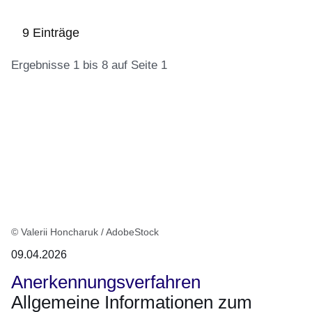
9 Einträge
Ergebnisse 1 bis 8 auf Seite 1
:9
Ergebnisse:Ergebnisse
1
bis
8
auf
Seite
1
© Valerii Honcharuk / AdobeStock
09.04.2026
Anerkennungsverfahren
Allgemeine Informationen zum