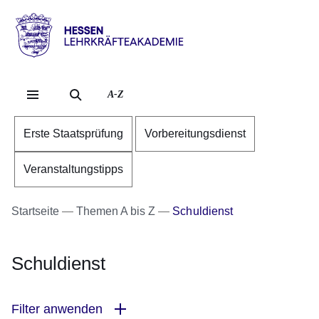
Direkt zum Kopf der Se
Direkt zum Inhalt
Direkt zum Fuß der Sei
Hessen
-
Lehrkräfteakademie
A-Z
Erste Staatsprüfung
Vorbereitungsdienst
Veranstaltungstipps
Startseite
Themen A bis Z
Schuldienst
Schuldienst
Filter anwenden