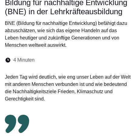
Bildung für nachhaltige Entwicklung
(BNE) in der Lehrkräfteausbildung
BNE (Bildung für nachhaltige Entwicklung) befähigt dazu
abzuschätzen, wie sich das eigene Handeln auf das
Leben heutiger und zukünftige Generationen und von
Menschen weltweit auswirkt.
Lesedauer:
4 Minuten
Öffnet sich in einem neuen Fenster
Öffnet sich in einem neuen Fenster
Öffnet sich in einem neuen Fenste
Öffnet sich in einem neuen Fe
Öffnet sich in einem neu
Jeden Tag wird deutlich, wie eng unser Leben auf der Welt
mit anderen Menschen verbunden ist und wie bedeutend
die Nachhaltigkeitsziele Frieden, Klimaschutz und
Gerechtigkeit sind.