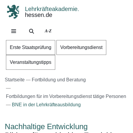
Lehrkräfteakademie.
hessen.de
Direkt zum Kopf der Se
Direkt zum Inhalt
Direkt zum Fuß der Sei
A-Z
Erste Staatsprüfung
Vorbereitungsdienst
Veranstaltungstipps
Startseite
Fortbildung und Beratung
Fortbildungen für im Vorbereitungsdienst tätige Personen
BNE in der Lehrkräfteausbildung
Nachhaltige Entwicklung