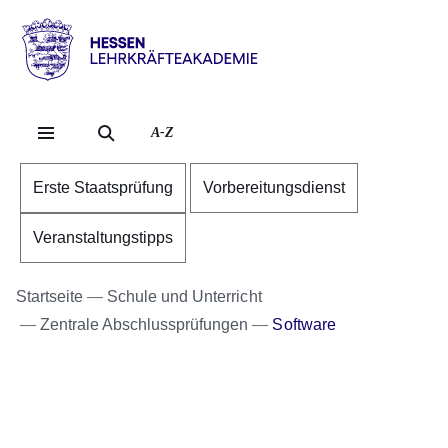
Direkt zum Kopf der Se
Direkt zum Inhalt
Direkt zum Fuß der Sei
Hessen
-
Lehrkräfteakademie
A-Z
Erste Staatsprüfung
Vorbereitungsdienst
Veranstaltungstipps
Startseite
Schule und Unterricht
Zentrale Abschlussprüfungen
Software