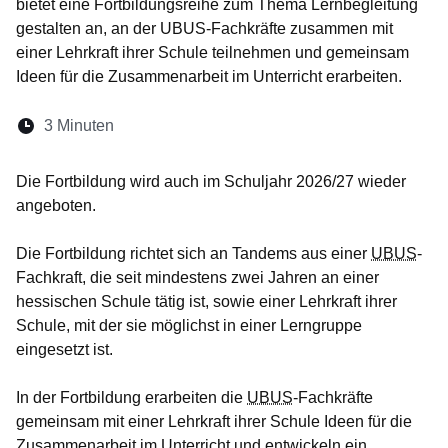
bietet eine Fortbildungsreihe zum Thema Lernbegleitung
gestalten an, an der UBUS-Fachkräfte zusammen mit
einer Lehrkraft ihrer Schule teilnehmen und gemeinsam
Ideen für die Zusammenarbeit im Unterricht erarbeiten.
Lesedauer:
3 Minuten
Öffnet sich in einem neuen Fenster
Öffnet sich in einem neuen Fenster
Öffnet sich in einem neuen Fenste
Öffnet sich in einem neuen Fe
Öffnet sich in einem neu
Die Fortbildung wird auch im Schuljahr 2026/27 wieder
angeboten.
Die Fortbildung richtet sich an Tandems aus einer
UBUS
-
Fachkraft, die seit mindestens zwei Jahren an einer
hessischen Schule tätig ist, sowie einer Lehrkraft ihrer
Schule, mit der sie möglichst in einer Lerngruppe
eingesetzt ist.
In der Fortbildung erarbeiten die
UBUS
-Fachkräfte
gemeinsam mit einer Lehrkraft ihrer Schule Ideen für die
Zusammenarbeit im Unterricht und entwickeln ein