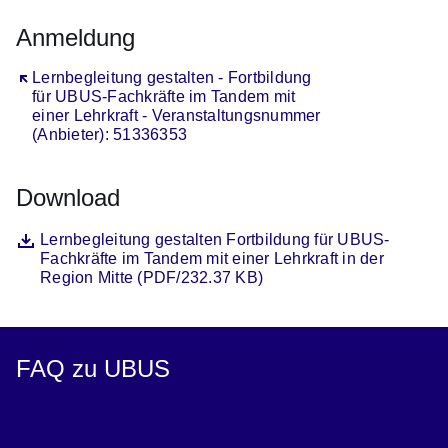
Anmeldung
Öffnet sich in einem neuen Fenster
Lernbegleitung gestalten - Fortbildung
für UBUS-Fachkräfte im Tandem mit
einer Lehrkraft - Veranstaltungsnummer
(Anbieter): 51336353
Download
Datei
Öffnet sich in einem neuen Fenster
Lernbegleitung gestalten Fortbildung für UBUS-
Fachkräfte im Tandem mit einer Lehrkraft in der
Region Mitte (PDF/232.37 KB)
FAQ zu UBUS