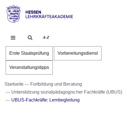
Direkt zum Kopf der Se
Direkt zum Inhalt
Direkt zum Fuß der Sei
Hessen
-
Lehrkräfteakademie
A-Z
Erste Staatsprüfung
Vorbereitungsdienst
Veranstaltungstipps
Startseite
Fortbildung und Beratung
Unterstützung sozialpädagogischer Fachkräfte (UBUS)
UBUS-Fachkräfte: Lernbegleitung