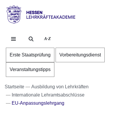
Direkt zum Kopf der Se
Direkt zum Inhalt
Direkt zum Fuß der Sei
Hessen
-
Lehrkräfteakademie
A-Z
Erste Staatsprüfung
Vorbereitungsdienst
Veranstaltungstipps
Startseite
Ausbildung von Lehrkräften
Internationale Lehramtsabschlüsse
EU-Anpassungslehrgang