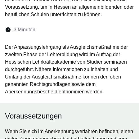
Voraussetzung, um in Hessen an allgemeinbildenden oder
beruflichen Schulen unterrichten zu können.
Lesedauer:
3 Minuten
Öffnet sich in einem neuen Fenster
Öffnet sich in einem neuen Fenster
Öffnet sich in einem neuen Fenste
Öffnet sich in einem neuen Fe
Öffnet sich in einem neu
Der Anpassungslehrgang als Ausgleichsmaßnahme der
zweiten Phase der Lehrerbildung wird im Auftrag der
Hessischen Lehrkräfteakademie von Studienseminaren
durchgeführt. Nähere Informationen zu Inhalten und
Umfang der Ausgleichsmaßnahme können den oben
genannten Rechtsgrundlagen sowie dem
Anerkennungsbescheid entnommen werden.
Voraussetzungen
Wenn Sie sich im Anerkennungsverfahren befinden, einen
ersten Anerkennungsbescheid erhalten haben und zum