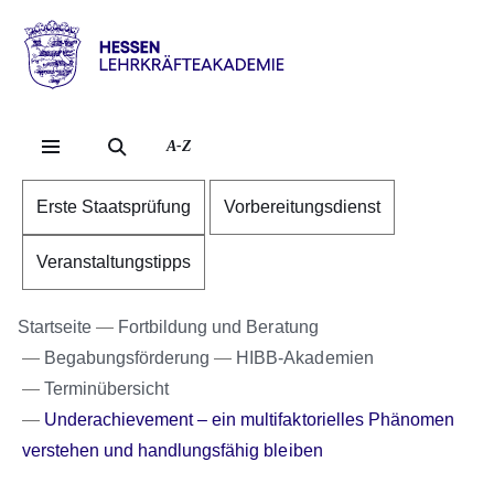
Direkt zum Kopf der S
Direkt zum Inhalt
Direkt zum Fuß der Se
Hessen
-
Lehrkräfteakademie
A-Z
Erste Staatsprüfung
Vorbereitungsdienst
Veranstaltungstipps
Startseite
Fortbildung und Beratung
Begabungsförderung
HIBB-Akademien
Terminübersicht
Underachievement – ein multifaktorielles Phänomen
verstehen und handlungsfähig bleiben