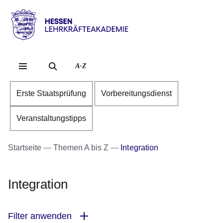
Direkt zum Kopf der Se
Direkt zum Inhalt
Direkt zum Fuß der Sei
Hessen
-
Lehrkräfteakademie
A-Z
Erste Staatsprüfung
Vorbereitungsdienst
Veranstaltungstipps
Startseite
Themen A bis Z
Integration
Integration
Filter anwenden