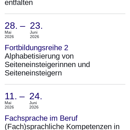
entfalten
Juni
2026)
28.
–
23.
(Termin:
Mai
Juni
2026
2026
28.
Mai
Fortbildungsreihe 2
2026
Alphabetisierung von
Bis
Seiteneinsteigerinnen und
23.
Seiteneinsteigern
Juni
2026)
11.
–
24.
(Termin:
Mai
Juni
2026
2026
11.
Mai
Fachsprache im Beruf
2026
(Fach)sprachliche Kompetenzen in
Bis