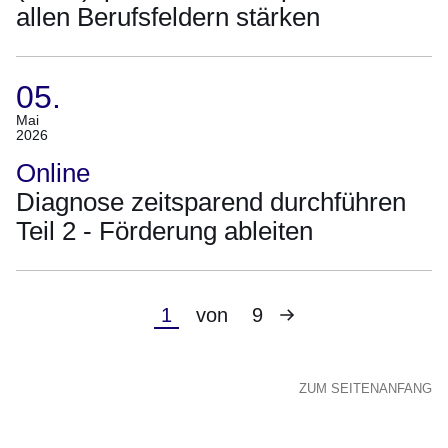
allen Berufsfeldern stärken
24.
Juni
2026)
05.
(Termin:
Mai
2026
05.
Mai
Online
2026)
Diagnose zeitsparend durchführen
Teil 2 - Förderung ableiten
Nächste
Aktuelle
1
von
9
Seite
Seite
ZUM SEITENANFANG