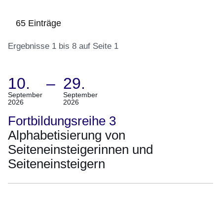
65 Einträge
Ergebnisse 1 bis 8 auf Seite 1
10.
–
29.
:65
Ergebnisse:Ergebnisse
(Termin:
September
September
2026
2026
1
10.
bis
September
Fortbildungsreihe 3
8
2026
Alphabetisierung von
auf
Bis
Seiteneinsteigerinnen und
Seite
29.
Seiteneinsteigern
1
September
2026)