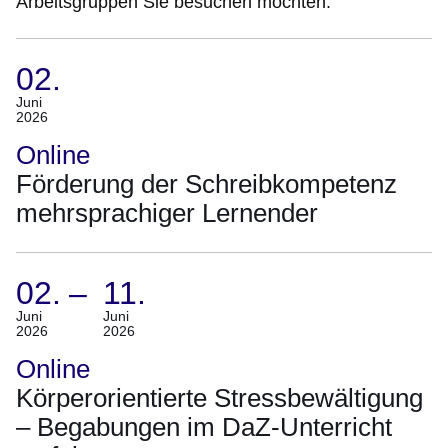
Arbeitsgruppen Sie besuchen möchten.
02.
(Termin:
Juni
2026
02.
Juni
Online
2026)
Förderung der Schreibkompetenz
mehrsprachiger Lernender
02.
–
11.
(Termin:
Juni
Juni
2026
2026
02.
Juni
Online
2026
Körperorientierte Stressbewältigung
Bis
– Begabungen im DaZ-Unterricht
11.