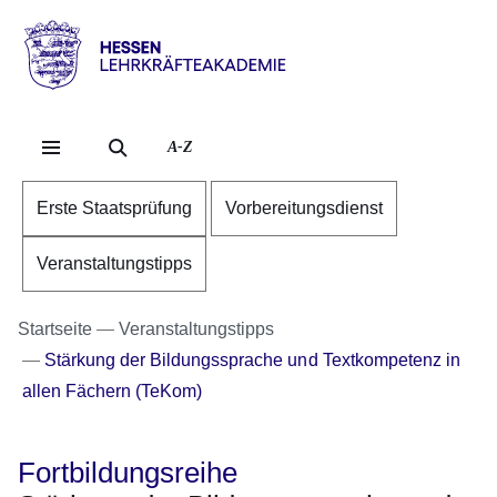
Direkt zum Kopf der S
Direkt zum Inhalt
Direkt zum Fuß der Se
Hessen
-
Lehrkräfteakademie
A-Z
Erste Staatsprüfung
Vorbereitungsdienst
Veranstaltungstipps
Startseite
Veranstaltungstipps
Stärkung der Bildungssprache und Textkompetenz in
allen Fächern (TeKom)
Fortbildungsreihe