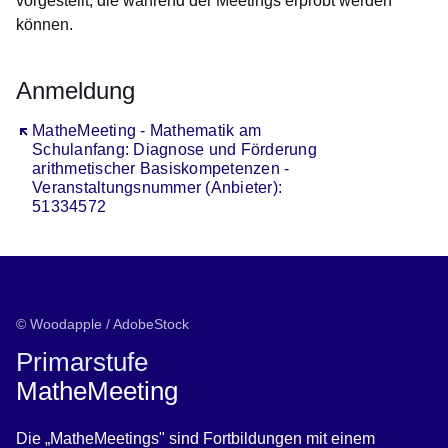
vorgestellt, die während der Meetings erprobt werden
können.
Anmeldung
Öffnet sich in einem neuen Fenster
MatheMeeting - Mathematik am
Schulanfang: Diagnose und Förderung
arithmetischer Basiskompetenzen -
Veranstaltungsnummer (Anbieter):
51334572
© Woodapple / AdobeStock
Primarstufe
MatheMeeting
Die „MatheMeetings" sind Fortbildungen mit einem