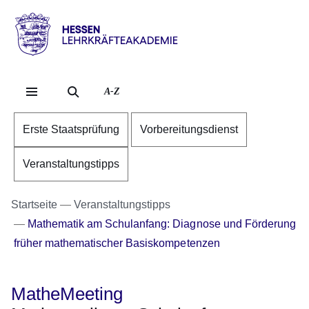
Direkt zum Kopf der S
Direkt zum Inhalt
Direkt zum Fuß der Se
Hessen
-
Lehrkräfteakademie
A-Z
Erste Staatsprüfung
Vorbereitungsdienst
Veranstaltungstipps
Startseite
Veranstaltungstipps
Mathematik am Schulanfang: Diagnose und Förderung
früher mathematischer Basiskompetenzen
MatheMeeting