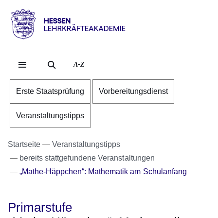
Direkt zum Kopf der S
Direkt zum Inhalt
Direkt zum Fuß der Se
Hessen
-
Lehrkräfteakademie
A-Z
Erste Staatsprüfung
Vorbereitungsdienst
Veranstaltungstipps
Startseite
Veranstaltungstipps
bereits stattgefundene Veranstaltungen
„Mathe-Häppchen“: Mathematik am Schulanfang
Primarstufe