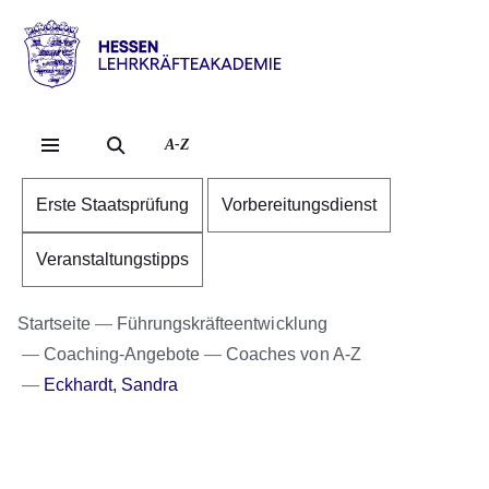
Direkt zum Kopf der S
Direkt zum Inhalt
Direkt zum Fuß der Se
Hessen
-
Lehrkräfteakademie
A-Z
Erste Staatsprüfung
Vorbereitungsdienst
Veranstaltungstipps
Startseite
Führungskräfteentwicklung
Coaching-Angebote
Coaches von A-Z
Eckhardt, Sandra