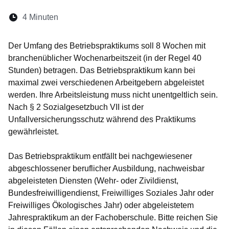
Lesedauer:
4 Minuten
Öffnet sich in einem neuen Fenster
Öffnet sich in einem neuen Fenster
Öffnet sich in einem neuen Fenste
Öffnet sich in einem neuen Fe
Öffnet sich in einem neu
Der Umfang des Betriebspraktikums soll 8 Wochen mit
branchenüblicher Wochenarbeitszeit (in der Regel 40
Stunden) betragen. Das Betriebspraktikum kann bei
maximal zwei verschiedenen Arbeitgebern abgeleistet
werden. Ihre Arbeitsleistung muss nicht unentgeltlich sein.
Nach § 2 Sozialgesetzbuch VII ist der
Unfallversicherungsschutz während des Praktikums
gewährleistet.
Das Betriebspraktikum entfällt bei nachgewiesener
abgeschlossener beruflicher Ausbildung, nachweisbar
abgeleisteten Diensten (Wehr- oder Zivildienst,
Bundesfreiwilligendienst, Freiwilliges Soziales Jahr oder
Freiwilliges Ökologisches Jahr) oder abgeleistetem
Jahrespraktikum an der Fachoberschule. Bitte reichen Sie