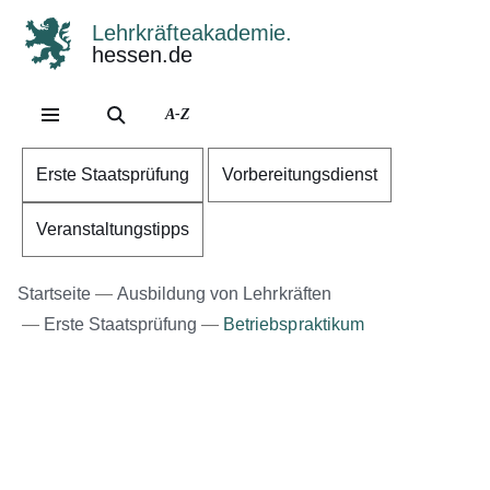
Lehrkräfteakademie.
hessen.de
Direkt zum Kopf der Se
Direkt zum Inhalt
Direkt zum Fuß der Sei
A-Z
Erste Staatsprüfung
Vorbereitungsdienst
Veranstaltungstipps
Startseite
Ausbildung von Lehrkräften
Erste Staatsprüfung
Betriebspraktikum