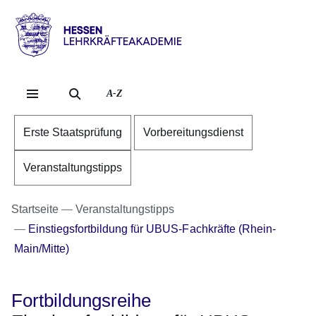
Direkt zum Kopf der S
Direkt zum Inhalt
Direkt zum Fuß der Se
Hessen
-
Lehrkräfteakademie
A-Z
Erste Staatsprüfung
Vorbereitungsdienst
Veranstaltungstipps
Startseite
Veranstaltungstipps
Einstiegsfortbildung für UBUS-Fachkräfte (Rhein-
Main/Mitte)
Fortbildungsreihe