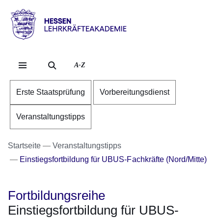
Direkt zum Kopf der S
Direkt zum Inhalt
Direkt zum Fuß der Se
Hessen
-
Lehrkräfteakademie
A-Z
Erste Staatsprüfung
Vorbereitungsdienst
Veranstaltungstipps
Startseite
Veranstaltungstipps
Einstiegsfortbildung für UBUS-Fachkräfte (Nord/Mitte)
Fortbildungsreihe
Einstiegsfortbildung für UBUS-