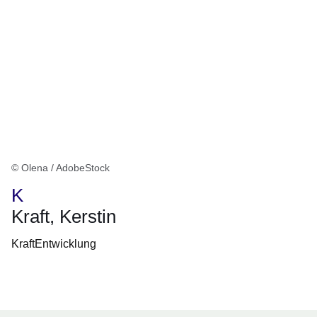
© Olena / AdobeStock
K
Kraft, Kerstin
KraftEntwicklung
Öffnet sich in einem neuen Fenster
Öffnet sich in einem neuen Fenster
Öffnet sich in einem neuen Fenster
Öffnet sich in einem neuen Fenster
Öffnet sich in einem neuen Fenster