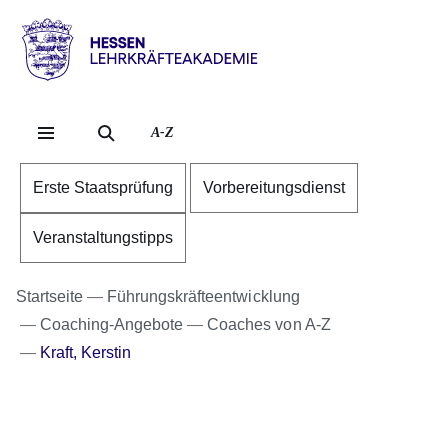
Direkt zum Kopf der S
Direkt zum Inhalt
Direkt zum Fuß der Se
Hessen
-
Lehrkräfteakademie
A-Z
Erste Staatsprüfung
Vorbereitungsdienst
Veranstaltungstipps
Startseite
Führungskräfteentwicklung
Coaching-Angebote
Coaches von A-Z
Kraft, Kerstin