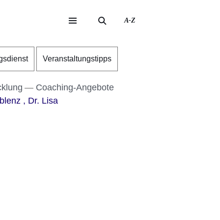
A-Z
eite
ite
gsdienst
Veranstaltungstipps
cklung
Coaching-Angebote
lenz , Dr. Lisa