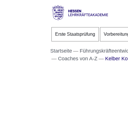
Direkt zum Kopf der S
Direkt zum Inhalt
Direkt zum Fuß der Se
Hessen
-
Erste Staatsprüfung
Vorbereitun
Lehrkräfteakademie
Startseite
Führungskräfteentwi
Coaches von A-Z
Kelber Kob