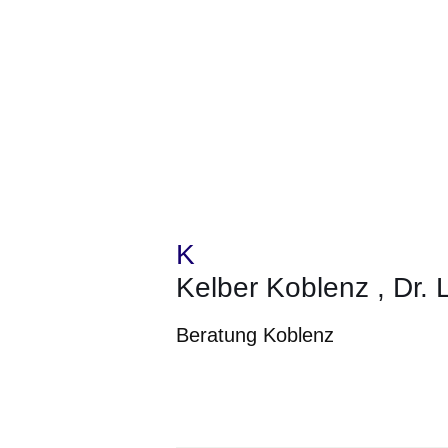
K
Kelber Koblenz , Dr. 
Beratung Koblenz
Öffnet sich in einem neuen Fenster
Öffnet sich in einem neuen Fenst
Öffnet sich in einem neuen 
Öffnet sich in einem n
Öffnet sich in ein