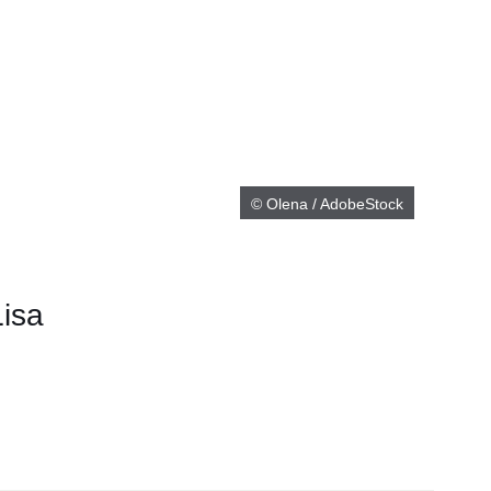
© Olena / AdobeStock
Lisa
er
Fenster
euen Fenster
em neuen Fenster