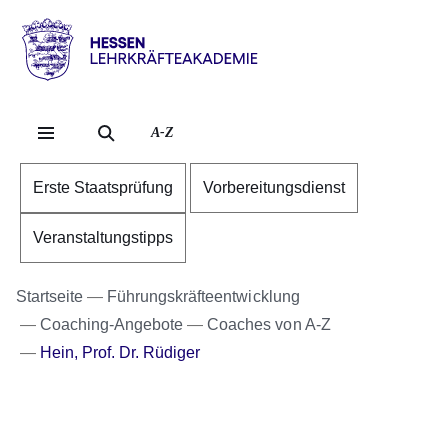
Direkt zum Kopf der S
Direkt zum Inhalt
Direkt zum Fuß der Se
Hessen
-
Lehrkräfteakademie
A-Z
Erste Staatsprüfung
Vorbereitungsdienst
Veranstaltungstipps
Startseite
Führungskräfteentwicklung
Coaching-Angebote
Coaches von A-Z
Hein, Prof. Dr. Rüdiger