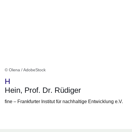
© Olena / AdobeStock
H
Hein, Prof. Dr. Rüdiger
fine – Frankfurter Institut für nachhaltige Entwicklung e.V.
Öffnet sich in einem neuen Fenster
Öffnet sich in einem neuen Fenster
Öffnet sich in einem neuen Fenster
Öffnet sich in einem neuen Fenster
Öffnet sich in einem neuen Fenster