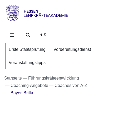
Direkt zum Kopf der S
Direkt zum Inhalt
Direkt zum Fuß der Se
Hessen
-
Lehrkräfteakademie
A-Z
Erste Staatsprüfung
Vorbereitungsdienst
Veranstaltungstipps
Startseite
Führungskräfteentwicklung
Coaching-Angebote
Coaches von A-Z
Bayer, Britta