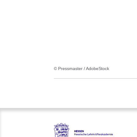
:1
Ergebnis
© Pressmaster / AdobeStock