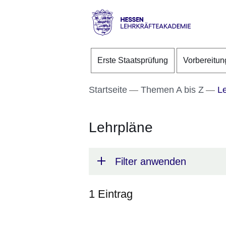
Direkt zum Kopf der S
Direkt zum Inhalt
Direkt zum Fuß der Se
Hessen
-
Erste Staatsprüfung
Vorbereitun
Lehrkräfteakademie
Startseite
Themen A bis Z
Le
Lehrpläne
Filter anwenden
1 Eintrag