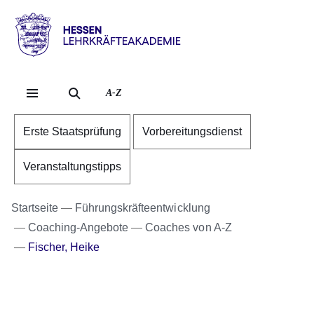
Direkt zum Kopf der S
Direkt zum Inhalt
Direkt zum Fuß der Se
Hessen
-
Lehrkräfteakademie
A-Z
Erste Staatsprüfung
Vorbereitungsdienst
Veranstaltungstipps
Startseite
Führungskräfteentwicklung
Coaching-Angebote
Coaches von A-Z
Fischer, Heike