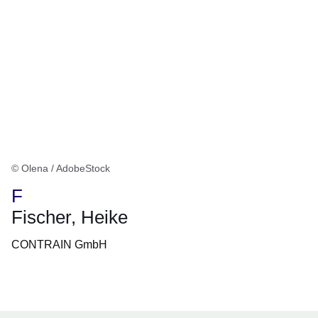
© Olena / AdobeStock
F
Fischer, Heike
CONTRAIN GmbH
Öffnet sich in einem neuen Fenster
Öffnet sich in einem neuen Fenster
Öffnet sich in einem neuen Fenster
Öffnet sich in einem neuen Fenster
Öffnet sich in einem neuen Fenster